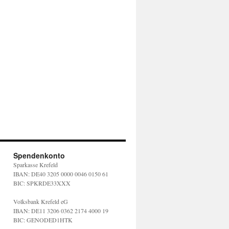
Spendenkonto
Sparkasse Krefeld
IBAN: DE40 3205 0000 0046 0150 61
BIC: SPKRDE33XXX
Volksbank Krefeld eG
IBAN: DE11 3206 0362 2174 4000 19
BIC: GENODED1HTK