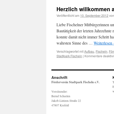
Herzlich willkommen a
Veröffentlicht am
10. September 2012
vo
Liebe Fischelner Mitbürgerinnen un
Bautätigkeit der letzten Jahrzehnte 
konnte damit nicht immer Schritt h
wahrsten Sinne des …
Weiterlesen
Verschlagwortet mit
Aufbau
,
Fischeln
,
För
Stadtpark Fischeln
|
Kommentare deaktivi
Anschrift
Förderverein Stadtpark Fischeln e.V.
T
E
w
Vorsitzender:
Bernd Scheelen
Jakob-Lintzen-Straße 22
47807 Krefeld