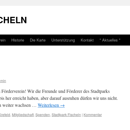
CHELN
rein
Historie
Die Karte
Unterstützung
Kontakt
* Aktuelles *
dmin
m Förderverein! Wir die Freunde und Förderer des Stadtparks
bis her erreicht haben, aber darauf ausruhen dürfen wir uns nicht.
ln weiter wachsen …
Weiterlesen
→
Krefeld
,
Mitgliedschaft
,
Spenden
,
Stadtpark Fischeln
|
Kommentar