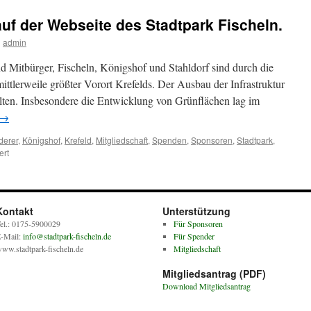
uf der Webseite des Stadtpark Fischeln.
n
admin
d Mitbürger, Fischeln, Königshof und Stahldorf sind durch die
mittlerweile größter Vorort Krefelds. Der Ausbau der Infrastruktur
alten. Insbesondere die Entwicklung von Grünflächen lag im
→
derer
,
Königshof
,
Krefeld
,
Mitgliedschaft
,
Spenden
,
Sponsoren
,
Stadtpark
,
für
ert
Herzlich
willkommen
auf
der
Kontakt
Unterstützung
Webseite
el.: 0175-5900029
Für Sponsoren
des
-Mail:
info@stadtpark-fischeln.de
Für Spender
Stadtpark
ww.stadtpark-fischeln.de
Mitgliedschaft
Fischeln.
Mitgliedsantrag (PDF)
Download Mitgliedsantrag