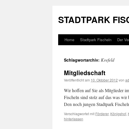
Zum
Inhalt
STADTPARK FIS
springen
Home
Stadtpark Fischeln
Der Ve
Krefeld
Schlagwortarchiv:
Mitgliedschaft
Veröffentlicht am
10. Oktober 2012
von
a
Wir hoffen auf Sie als Mitglieder i
Fischeln sind stolz auf das was wir 
Den noch jungen Stadtpark Fische
Verschlagwortet mit
Förderer
,
Königshof
,
hinterlassen